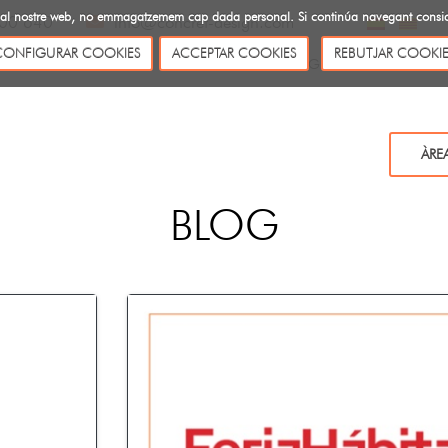
ites al nostre web, no emmagatzemem cap dada personal. Si continúa navegant cons
00 640
info@concret-design.com
CONFIGURAR COOKIES
ACCEPTAR COOKIES
REBUTJAR COOKIE
SOBRE NOSALTRES
CATÀLEGS
BLOG
CONTACTE
ÀRE
BLOG