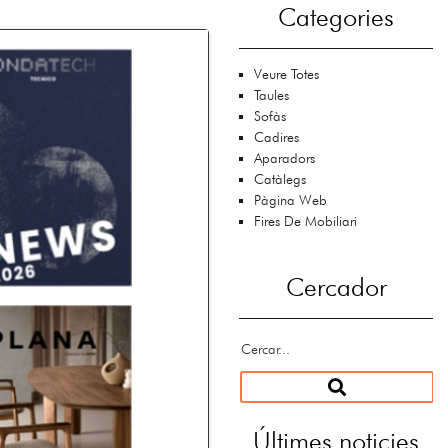
Categories
Veure Totes
Taules
Sofàs
Cadires
Aparadors
Catàlegs
Pàgina Web
Fires De Mobiliari
Cercador
Últimes noticies