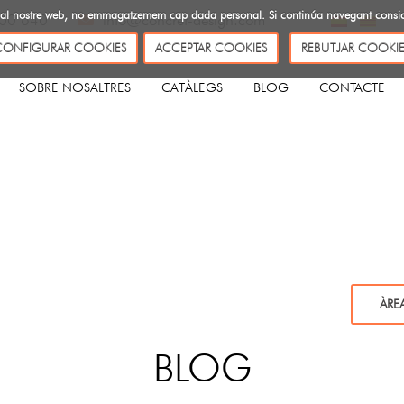
ites al nostre web, no emmagatzemem cap dada personal. Si continúa navegant cons
00 640
info@concret-design.com
CONFIGURAR COOKIES
ACCEPTAR COOKIES
REBUTJAR COOKIE
SOBRE NOSALTRES
CATÀLEGS
BLOG
CONTACTE
ÀRE
BLOG