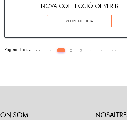
NOVA COL·LECCIÓ OLIVER B
VEURE NOTÍCIA
Pàgina 1 de 5
<<
<
1
2
3
4
>
>>
ON SOM
NOSALTRE