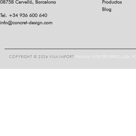
08758 Cervelló, Barcelona
Productos
Blog
Tel. +34 936 600 640
info@concret-design.com
COPYRIGHT © 2026 VILA-IMPORT
PÁGINA WEB DESARROLLADA PO