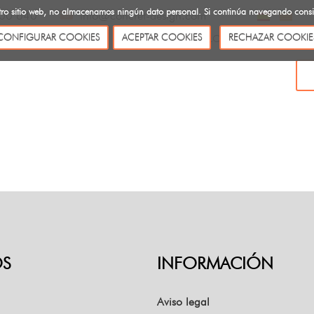
uestro sitio web, no almacenamos ningún dato personal. Si continúa navegando con
00 640
info@concret-design.com
CONFIGURAR COOKIES
ACEPTAR COOKIES
RECHAZAR COOKIE
SOBRE NOSOTROS
CATÁLOGOS
BLOG
CONTACTO
S
INFORMACIÓN
Aviso legal