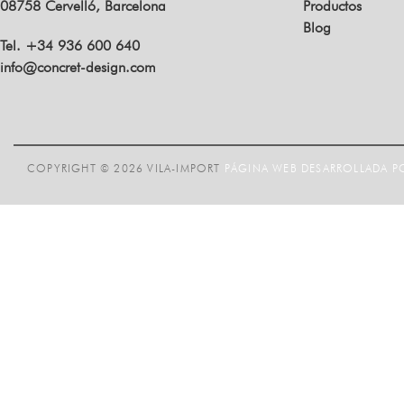
08758 Cervelló, Barcelona
Productos
Blog
Tel. +34 936 600 640
info@concret-design.com
COPYRIGHT © 2026 VILA-IMPORT
PÁGINA WEB DESARROLLADA PO