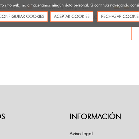
uestro sitio web, no almacenamos ningún dato personal. Si continúa navegando con
00 640
info@concret-design.com
CONFIGURAR COOKIES
ACEPTAR COOKIES
RECHAZAR COOKIE
SOBRE NOSOTROS
CATÁLOGOS
BLOG
CONTACTO
S
INFORMACIÓN
Aviso legal