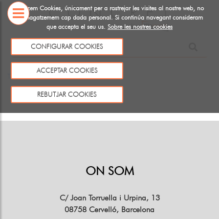
Utiltizem Cookies, únicament per a rastrejar les visites al nostre web, no
emmagatzemem cap dada personal. Si continúa navegant consideram
que accepta el seu us.
Sobre les nostres cookies
SOBRE
CONFIGURAR COOKIES
NOSALTRES
Aquest producte no existeix o no està a la venda
ACCEPTAR COOKIES
Tornar
REBUTJAR COOKIES
ON SOM
C/ Joan Torruella i Urpina, 13
08758 Cervelló, Barcelona