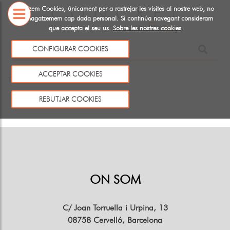
Utiltizem Cookies, únicament per a rastrejar les visites al nostre web, no
emmagatzemem cap dada personal. Si continúa navegant consideram
que accepta el seu us.
Sobre les nostres cookies
SOBRE
NOSALTRES
CONFIGURAR COOKIES
Aquest producte no existeix o no està a la venda
ACCEPTAR COOKIES
Tornar
REBUTJAR COOKIES
ON SOM
C/ Joan Torruella i Urpina, 13
08758 Cervelló, Barcelona