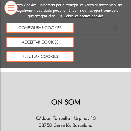
Utiltizem Cookies, únicament per a rastrejar les visites al nostre web, no
emmagatzemem cap dada personal. Si continúa navegant consideram
que accepta el seu us.
Sobre les nostres cookies
SOBRE
CONFIGURAR COOKIES
NOSALTRES
Aquest producte no existeix o no està a la venda
ACCEPTAR COOKIES
Tornar
REBUTJAR COOKIES
ON SOM
C/ Joan Torruella i Urpina, 13
08758 Cervelló, Barcelona