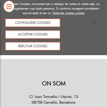
Utiltizem Cookies, únicament per a rastrejar les visites al nostre web, no
emmagatzemem cap dada personal. Si continúa navegant consideram
que accepta el seu us.
Sobre les nostres cookies
SOBRE
NOSALTRES
CONFIGURAR COOKIES
Aquest producte no existeix o no està a la venda
ACCEPTAR COOKIES
Tornar
REBUTJAR COOKIES
ON SOM
C/ Joan Torruella i Urpina, 13
08758 Cervelló, Barcelona