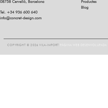
08758 Cervelló, Barcelona
Productes
Blog
Tel. +34 936 600 640
info@concret-design.com
COPYRIGHT © 2026 VILA-IMPORT
PÀGINA WEB DESENVOLUPADA P