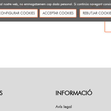
ites al nostre web, no emmagatzemem cap dada personal. Si continúa navegant cons
00 640
info@concret-design.com
CONFIGURAR COOKIES
ACCEPTAR COOKIES
REBUTJAR COOKIE
SOBRE NOSALTRES
CATÀLEGS
BLOG
CONTACTE
S
INFORMACIÓ
Avís legal