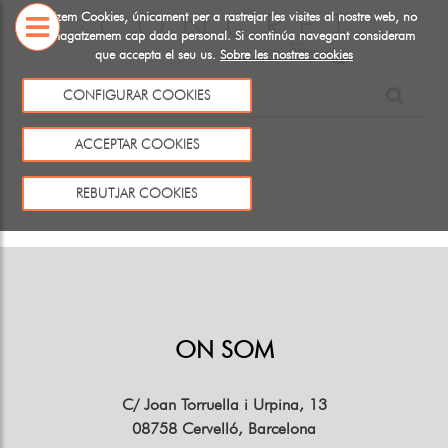
Utiltizem Cookies, únicament per a rastrejar les visites al nostre web, no
emmagatzemem cap dada personal. Si continúa navegant consideram
que accepta el seu us.
Sobre les nostres cookies
SOBRE
NOSALTRES
CONFIGURAR COOKIES
Aquest producte no existeix o no està a la venda
ACCEPTAR COOKIES
Tornar
REBUTJAR COOKIES
ON SOM
C/ Joan Torruella i Urpina, 13
08758 Cervelló, Barcelona