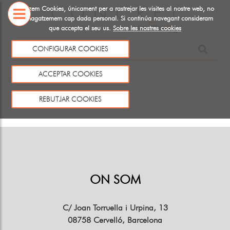
Utiltizem Cookies, únicament per a rastrejar les visites al nostre web, no
emmagatzemem cap dada personal. Si continúa navegant consideram
que accepta el seu us.
Sobre les nostres cookies
SOBRE
NOSALTRES
CONFIGURAR COOKIES
Aquest producte no existeix o no està a la venda
ACCEPTAR COOKIES
Tornar
REBUTJAR COOKIES
ON SOM
C/ Joan Torruella i Urpina, 13
08758 Cervelló, Barcelona