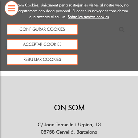
Utiltizem Cookies, únicament per a rastrejar les visites al nostre web, no
emmagatzemem cap dada personal. Si continúa navegant consideram
que accepta el seu us.
Sobre les nostres cookies
SOBRE
NOSALTRES
CONFIGURAR COOKIES
Aquest producte no existeix o no està a la venda
ACCEPTAR COOKIES
Tornar
REBUTJAR COOKIES
ON SOM
C/ Joan Torruella i Urpina, 13
08758 Cervelló, Barcelona