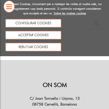
Utiltizem Cookies, únicament per a rastrejar les visites al nostre web, no
emmagatzemem cap dada personal. Si continúa navegant consideram
que accepta el seu us.
Sobre les nostres cookies
SOBRE
CONFIGURAR COOKIES
NOSALTRES
Aquest producte no existeix o no està a la venda
ACCEPTAR COOKIES
Tornar
REBUTJAR COOKIES
ON SOM
C/ Joan Torruella i Urpina, 13
08758 Cervelló, Barcelona