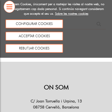
Utiltizem Cookies, únicament per a rastrejar les visites al nostre web, no
emmagatzemem cap dada personal. Si continúa navegant consideram
que accepta el seu us.
Sobre les nostres cookies
SOBRE
CONFIGURAR COOKIES
NOSALTRES
Aquest producte no existeix o no està a la venda
ACCEPTAR COOKIES
Tornar
REBUTJAR COOKIES
ON SOM
C/ Joan Torruella i Urpina, 13
08758 Cervelló, Barcelona