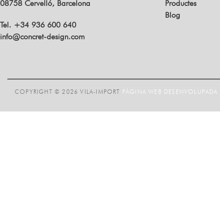
08758 Cervelló, Barcelona
Productes
Blog
Tel. +34 936 600 640
info@concret-design.com
COPYRIGHT © 2026 VILA-IMPORT
PÀGINA WEB DESENVOLUPADA P