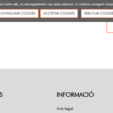
ites al nostre web, no emmagatzemem cap dada personal. Si continúa navegant cons
00 640
info@concret-design.com
CONFIGURAR COOKIES
ACCEPTAR COOKIES
REBUTJAR COOKIE
SOBRE NOSALTRES
CATÀLEGS
BLOG
CONTACTE
S
INFORMACIÓ
Avís legal