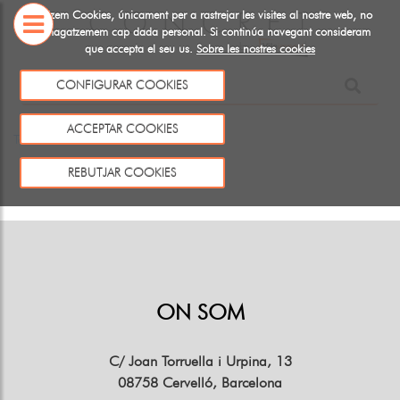
Utiltizem Cookies, únicament per a rastrejar les visites al nostre web, no
emmagatzemem cap dada personal. Si continúa navegant consideram
que accepta el seu us.
Sobre les nostres cookies
SOBRE
NOSALTRES
CONFIGURAR COOKIES
Aquest producte no existeix o no està a la venda
ACCEPTAR COOKIES
Tornar
REBUTJAR COOKIES
ON SOM
C/ Joan Torruella i Urpina, 13
08758 Cervelló, Barcelona