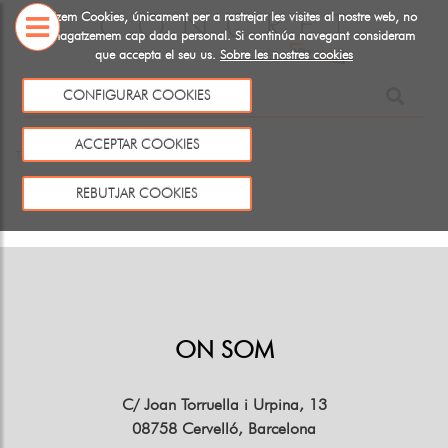
Utiltizem Cookies, únicament per a rastrejar les visites al nostre web, no
emmagatzemem cap dada personal. Si continúa navegant consideram
que accepta el seu us.
Sobre les nostres cookies
SOBRE
NOSALTRES
CONFIGURAR COOKIES
Aquest producte no existeix o no està a la venda
ACCEPTAR COOKIES
Tornar
REBUTJAR COOKIES
ON SOM
C/ Joan Torruella i Urpina, 13
08758 Cervelló, Barcelona