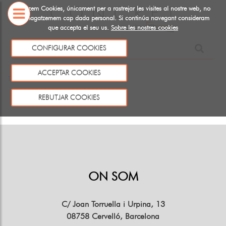
Utiltizem Cookies, únicament per a rastrejar les visites al nostre web, no
emmagatzemem cap dada personal. Si continúa navegant consideram
que accepta el seu us.
Sobre les nostres cookies
SOBRE
NOSALTRES
CONFIGURAR COOKIES
Aquest producte no existeix o no està a la venda
ACCEPTAR COOKIES
Tornar
REBUTJAR COOKIES
ON SOM
C/ Joan Torruella i Urpina, 13
08758 Cervelló, Barcelona